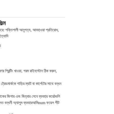
ল্ম
 করে: শক্তিশালী আনুগত্য, আবহাওয়া প্রতিরোধ,
ইত্যাদি
়।
সফার প্রিন্টিং খাওয়া
, গরম
রাইনস্টোন ঠিক করুন,
 ট্রেডমার্ককে গাড়ির ম্যাট বা কার্পেটের সাথে বন্ধন
াকের জিপার এবং জিহ্বার লেবে ব্যবহার করে
ঠ
গুলি
ত বন্ধনী অ্যালুম ব্যবহার
আমি
num ফয়েল শীট