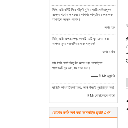
লিলি, আমি ছবিটি নিয়ে সত্যিই খুশি। প্রতিযোগিতামূলক
মূল্যের সাথে ভাল মানের। আপনার আন্তরিক সেবার জন্য
আপনাকে অনেক ধন্যবাদ।
আ
—— জনাব হক
লিলি, আমি আপনার পণ্য পেয়েছি, এটি খুব ভাল। এবং
স
আপনার সুন্দর সহযোগিতার জন্য ধন্যবাদ!
ব
—— জনাব হার্নান
হাই লিলি, আমি কিছু দিন আগে পণ্য পেয়েছিলাম।
প্যাকেজটি খুব ভাল, সব রোল ভাল।
—— মি Mr অ্যান্টনি
ছায়াছবি ভাল আঠালো আছে, আমি শীঘ্রই পুনরাবৃত্তি হবে!
—— মি Mr মোহাদেলমে সাহরি
তোমার দর্শন লগ করা অনলাইন চ্যাট এখন