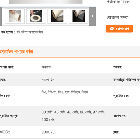
প্যাকেজিং বিবরণ:
যোগানের ক্ষমতা:
যোগাযোগ
বড় ইমেজ :
হট গলিত আঠালো ফিল্ম
িস্তারিত পণ্যের বর্ণনা
পণ্যের ধরন:
অন্যান্য
তরবার:
ফরম:
পাতলা ফিল্ম
তাপমাত্রা পরিচালনা ক
পিও, পিইএস, পিএ, ইভা, টিপিইউ, পিইউ
উপকরণ:
প্রচলিত বেধ:
30 সেমি, 45 সেমি, 48 সেমি, 86 সেমি, 97 সেমি,
প্রচলিত প্রস্থ:
ধারণক্ষমতা:
100 সেমি
MOQ::
2000YD
বন্দর: