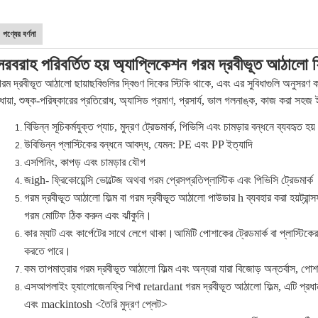
পণ্যের বর্ণনা
সরবরাহ পরিবর্তিত হয় অ্যাপ্লিকেশন গরম দ্রবীভূত আঠালো ফি
রম দ্রবীভূত আঠালো ছায়াছবিগুলির দ্বিগুণ দিকের স্টিকি থাকে, এবং এর সুবিধাগুলি অনুসরণ
োয়া, শুষ্ক-পরিষ্কারের প্রতিরোধ, অ্যাসিড প্রমাণ, প্রসার্য, ভাল গলনাঙ্ক, কাজ করা সহজ 
বিভিন্ন সূচিকর্মযুক্ত প্যাচ, মুদ্রণ ট্রেডমার্ক, পিভিসি এবং চামড়ার বন্ধনে ব্যবহৃত হয
উ
বিভিন্ন প্লাস্টিকের বন্ধনে আবদ্ধ, যেমন: PE এবং PP ইত্যাদি
এস
পিনিং, কাপড় এবং চামড়ার যৌগ
জ
igh- ফ্রিকোয়েন্সি ভোল্টেজ
অথবা গরম প্রেস
প্রতি
প্লাস্টিক এবং পিভিসি ট্রেডমার্ক
গরম দ্রবীভূত আঠালো ফিল্ম বা গরম দ্রবীভূত আঠালো পাউডার h ব্যবহার করা হয়
ট্রান্
গরম
মোটিফ ঠিক করুন এবং ঝাঁকুনি।
কার ম্যাট এবং কার্পেটের সাথে লেগে থাকা।
আমি
টি পোশাকের ট্রেডমার্ক বা প্লাস্টিকের
করতে পারে।
কম তাপমাত্রার গরম দ্রবীভূত আঠালো ফিল্ম এবং অন্যরা যারা বিজোড় অন্তর্বাস, পোশ
এস
আপলাইং হ্যালোজেনফ্রি শিখা retardant গরম দ্রবীভূত আঠালো ফিল্ম, এটি প্রধান
এবং mackintosh <তৈরি মুদ্রণ প্লেট>