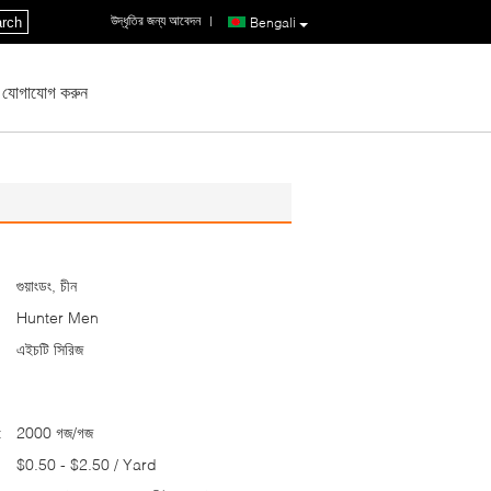
উদ্ধৃতির জন্য আবেদন
|
rch
Bengali
 যোগাযোগ করুন
গুয়াংডং, চীন
Hunter Men
এইচটি সিরিজ
:
2000 গজ/গজ
$0.50 - $2.50 / Yard