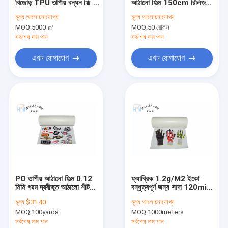
বিজোড় TPU তাপীয় বন্ধন ফিল্ম
আঠালো ফিল্ম 150cm রিলিজ
কারখানা ভ্রমণ
রোল
কাগজ সঙ্গে
মূল্য:
আলোচনাযোগ্য
মূল্য:
আলোচনাযোগ্য
MOQ:
5000 ㎡
MOQ:
50 রোলস
মান নিয়ন্ত্রণ
সর্বশেষ দাম পান
সর্বশেষ দাম পান
এখন যোগাযোগ
এখন যোগাযোগ
গরম দ্রবীভূত করা আঠালো ফিল্ম
টিপিইউ হট মেল্ট আঠালো ফিল্ম
গরম গলিত আঠালো শীট
সূচিকর্ম প্যাচ ব্যাকিং আঠা
টেক্সটাইল ফ্যাব্রিক জন্য হট দ্রবীভূত আঠালো ফিল্ম
PO তাপীয় আঠালো ফিল্ম 0.12
ফ্যাব্রিক 1.2g/M2 ইকো
মিমি গরম দ্রবীভূত আঠালো শীট
বন্ধুত্বপূর্ণ জন্য সাদা 120mic
ইভা গরম দ্রবীভূত করা ফিল্ম
ISO9001
গরম দ্রবীভূত ফিল্ম
মূল্য:
$31.40
মূল্য:
আলোচনাযোগ্য
হট দ্রবীভূত করা আঠালো টেপ
MOQ:
100yards
MOQ:
1000meters
সর্বশেষ দাম পান
সর্বশেষ দাম পান