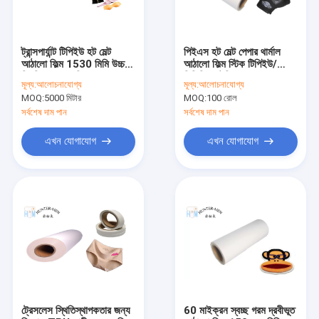
ট্রান্সপার্যান্ট টিপিইউ হট মেল্ট
পিইএস হট মেল্ট পেপার থার্মাল
আঠালো ফিল্ম 1530 মিমি উচ্চ
আঠালো ফিল্ম স্টিক টিপিইউ/
স্থিতিস্থাপকতা বিজোড়ের জন্য
পিভিসি মেটেরিয়াল প্যাচ অন
মূল্য:
আলোচনাযোগ্য
মূল্য:
আলোচনাযোগ্য
ফ্যাব্রিক
MOQ:
5000 মিটার
MOQ:
100 রোল
সর্বশেষ দাম পান
সর্বশেষ দাম পান
এখন যোগাযোগ
এখন যোগাযোগ
বাড়ি
পণ্য
আমাদের সম্পর্কে
ট্রেসলেস স্থিতিস্থাপকতার জন্য
60 মাইক্রন স্বচ্ছ গরম দ্রবীভূত