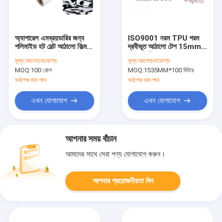
অ্যাপারেল এমব্রয়ডারির ​​জন্য
ISO9001 নরম TPU গরম
পলিমাইড হট মেল্ট আঠালো ফিল্ম
দ্রবীভূত আঠালো টেপ 15mm
ইকো ফ্রেন্ডলি ব্যাকিং গাম
প্রস্থ আঠালো স্থানান্তর টেপ
মূল্য:
আলোচনাযোগ্য
মূল্য:
আলোচনাযোগ্য
MOQ:
100 রোল
MOQ:
1535MM*100 মিটার
সর্বশেষ দাম পান
সর্বশেষ দাম পান
এখন যোগাযোগ
এখন যোগাযোগ
আপনার সময় বাঁচান
আমাদের সাথে সেরা পণ্য যোগাযোগ করুন।
আপনার প্রয়োজনীয়তা দিন