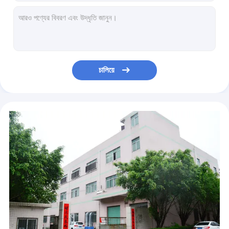
0.18MM PO PSA প্যাচ থার্মাল আঠালো ফিল্ম 48CM থার্মোপ্লাস্টিক ফিল্ম
ফেনা রোলারের জন্য 24.5cm 34cm প্রস্থ ইভা তাপীয় বন্ধন ফিল্ম
0.12 মিমি 0.15 মিমি পলিউরেথেন তাপ স্থানান্তর ভিনাইল ফিল্ম হিট প্রেস ভিনাইল শীট ROHS
OEM ODM TPU গরম দ্রবীভূত আঠালো ফিল্ম 1.2m প্রস্থ গরম Laminating ফিল্ম
U পেরেকের জন্য কঠোরতা 85A PET হট গলানো আঠালো টেপ 800M দৈর্ঘ্য
চালিয়ে
ISO9001 ROHS গরম দ্রবীভূত আঠালো ফিল্ম 0.7 মিমি আঠালো ফিল্ম আঠালো
স্বচ্ছ ইলাস্টিক টিপিইউ গরম দ্রবীভূত আঠালো ফিল্ম 150 মাইক্রন 100 মি/ রোল
টেক্সটাইল ফ্যাব্রিক 5-12 সেকেন্ডের জন্য 0.03 মিমি 0.04 মিমি গরম দ্রবীভূত আঠালো ছায়াছবি
হান্টার পুরুষ তাপীয় বন্ধন ফিল্ম OEM ODM গরম দ্রবীভূত আঠালো শীট
স্পোর্ট গ্লাভস থার্মাল বন্ডিং ফিল্ম 0.15 মিমি 0.18 মিমি থার্মোপ্লাস্টিক আঠালো ফিল্ম