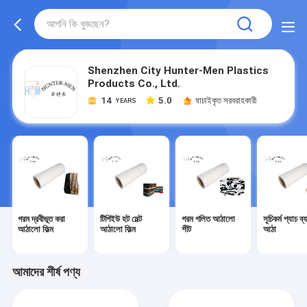
Shenzhen City Hunter-Men Plastics
Products Co., Ltd.
14
5.0
যাচাইকৃত সরবরাহকারী
YEARS
গরম দ্রবীভূত করা
টিপিইউ হট মেল্ট
গরম গলিত আঠালো
সূচিকর্ম প্যাচ ব্
আঠালো ফিল্ম
আঠালো ফিল্ম
শীট
আঠা
আমাদের শীর্ষ পণ্য