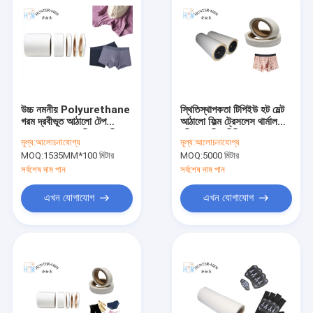
উচ্চ নমনীয় Polyurethane
স্থিতিস্থাপকতা টিপিইউ হট মেল্ট
গরম দ্রবীভূত আঠালো টেপ
আঠালো ফিল্ম ট্রেসলেস থার্মাল
1.2g/Cm3 সংক্ষিপ্ত পরিবেশ
বন্ডিং গ্লাসিন রিলিজ পেপার
মূল্য:
আলোচনাযোগ্য
মূল্য:
আলোচনাযোগ্য
বান্ধব জন্য
MOQ:
1535MM*100 মিটার
MOQ:
5000 মিটার
সর্বশেষ দাম পান
সর্বশেষ দাম পান
এখন যোগাযোগ
এখন যোগাযোগ