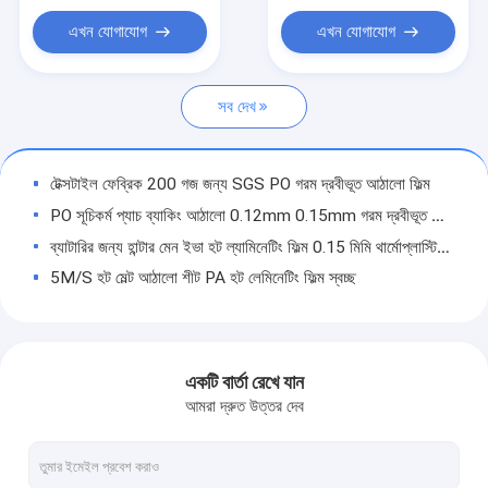
হট গলিত আঠালো ফিল্ম
এখন যোগাযোগ
এখন যোগাযোগ
হট দ্রবীভূত করা আঠালো ওয়েব
সব দেখ
গরম দ্রবীভূত করা আঠালো পাউডার
গরম দ্রবীভূত আঠালো দানাদার
টেক্সটাইল ফেব্রিক 200 গজ জন্য SGS PO গরম দ্রবীভূত আঠালো ফিল্ম
গরম গলিত আঠালো শীট
PO সূচিকর্ম প্যাচ ব্যাকিং আঠালো 0.12mm 0.15mm গরম দ্রবীভূত আঠালো শীট
ব্যাটারির জন্য হান্টার মেন ইভা হট ল্যামিনেটিং ফিল্ম 0.15 মিমি থার্মোপ্লাস্টিক ফিল্ম
5M/S হট মেল্ট আঠালো শীট PA হট লেমিনেটিং ফিল্ম স্বচ্ছ
PES হট মেল্ট আঠালো ফিল্ম বন্ধন অ বোনা কাপড় জন্য
লোগো সূচিকর্ম প্যাচ ব্যাকিং আঠা 97cm 100cm গ্লস সারফেস
ফ্যাব্রিকস ল্যামিনেশনের জন্য ক্ষার প্রতিরোধী গরম দ্রবীভূত আঠালো ওয়েব 150cm
একটি বার্তা রেখে যান
100cm থার্মোপ্লাস্টিক Polyurethane ফিল্ম 97A কঠোরতা গরম দ্রবীভূত শীট
আমরা দ্রুত উত্তর দেব
PO PES PA ডবল পার্শ্বযুক্ত থার্মোপ্লাস্টিক পলিউরেথেন ফিল্ম 0.03MM-0.3MM
টেক্সটাইল ফ্যাব্রিক 5 মি/সেকেন্ডের জন্য মিল্কি হোয়াইট পিইএস হট গলানো আঠালো ফিল্ম