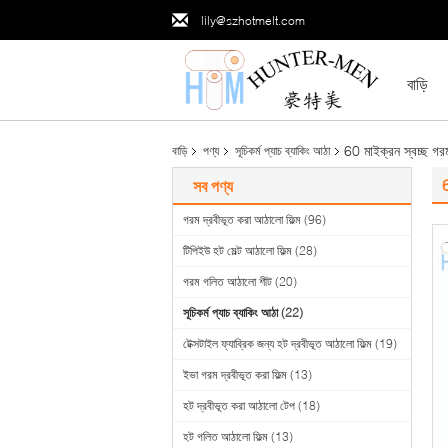
lily@szhotmelt.com
বাড়ি
60 মাইক্রন স্বচ্ছ গ
বাড়ি
পণ্য
সূচিকর্ম প্যাচ ব্যাকিং আঠা
6
সব পণ্য
গরম দ্রবীভূত করা আঠালো ফিল্ম
(96)
টিপিইউ হট মেল্ট আঠালো ফিল্ম
(28)
গরম গলিত আঠালো শীট
(20)
সূচিকর্ম প্যাচ ব্যাকিং আঠা
(22)
টেক্সটাইল ফ্যাব্রিক জন্য হট দ্রবীভূত আঠালো ফিল্ম
(19)
ইভা গরম দ্রবীভূত করা ফিল্ম
(13)
হট দ্রবীভূত করা আঠালো টেপ
(18)
হট গলিত আঠালো ফিল্ম
(13)