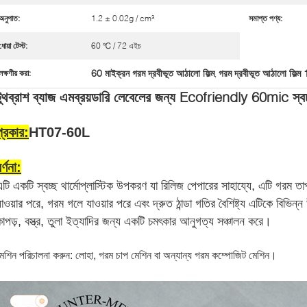
অনুপাত:
1.2 ± 0.02g / cm³
সমাপ্ত পণ্য:
ধোয়া টেস্ট:
60 ℃ / 72 এইচ
60 মাইক্রন গরম দ্রবীভূত আঠালো ফিল্ম
গরম দ্রবীভূত আঠালো ফিল্
লক্ষণীয় করা:
,
টুথব্রাশ ব্যাজ এমব্রয়ডারি লেবেলের জন্য Ecofriendly 60mic স্বচ
প্রকার:
HT07-60L
র্ণনা:
এটি একটি স্বচ্ছ থার্মোপ্লাস্টিক উপকরণ যা রিলিজ পেপারের সাহায্যে, এটি গরম তা
াওয়ার পরে, গরম গলে যাওয়ার পরে এবং দ্রুত ঠান্ডা গতির বৈশিষ্ট্য এটিকে বিভিন
কাপড়, বস্ত্র, তুলা ইত্যাদির জন্য একটি চমৎকার আনুগত্য সঞ্চালন করে।
েশিন পরিচালনা করুন: লোহা, গরম চাপ মেশিন বা অন্যান্য গরম কম্পোজিট মেশিন।