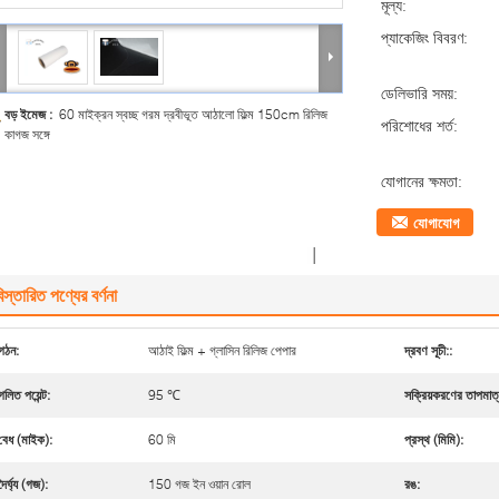
মূল্য:
প্যাকেজিং বিবরণ:
ডেলিভারি সময়:
বড় ইমেজ :
60 মাইক্রন স্বচ্ছ গরম দ্রবীভূত আঠালো ফিল্ম 150cm রিলিজ
পরিশোধের শর্ত:
কাগজ সঙ্গে
যোগানের ক্ষমতা:
যোগাযোগ
িস্তারিত পণ্যের বর্ণনা
গঠন:
আঠাই ফিল্ম + গ্লাসিন রিলিজ পেপার
দ্রবণ সূচী::
গলিত পয়েন্ট:
95 ℃
সক্রিয়করণের তাপমাত্
বেধ (মাইক):
60 মি
প্রস্থ (মিমি):
দৈর্ঘ্য (গজ):
150 গজ ইন ওয়ান রোল
রঙ: