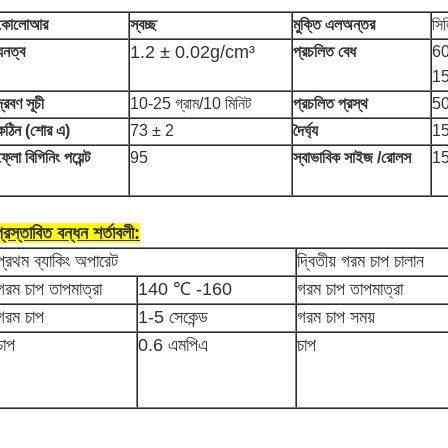
কোলো
আর
স্বচ্ছ
মুক্তি
এল
অন্তর
সি
1.2 ± 0.02g/cm³
ঘনত্ব
প্রচলিত
বেধ
60
1
দ্রবণ সূচী
10-25 গ্রাম/10 মিনিট
প্রচলিত প্রস্থ
50
কঠিন (শোর এ)
73 ± 2
দৈর্ঘ্য
1
ফ্লো বিগিনিং পয়েন্ট
95
স্বাভাবিক
সাইজ /রোলস
15
্রস্তাবিত বন্ধন শর্তাবলী:
প্রথম ব্যাকিং অপারেট
দ্বিতীয় গরম চাপ
চালান
গরম চাপ
তাপমাত্রা
140 ℃ -160
গরম চাপ
তাপমাত্রা
গরম চাপ
1-5 সেকেন্ড
গরম চাপ সময়
চাপ
0.6 এমপিএ
চাপ