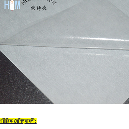
শারীরিক বৈশিষ্ট্যাবলী: