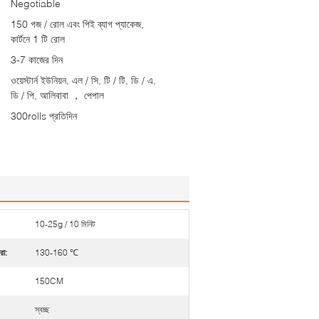
Negotiable
150 গজ / রোল এবং পিই ব্যাগ প্যাকেজ,
কার্টনে 1 টি রোল
3-7 কাজের দিন
ওয়েস্টার্ন ইউনিয়ন, এল / সি, টি / টি, ডি / এ,
ডি / পি, আলিবাবা ， পেপাল
300rolls প্রতিদিন
10-25g / 10 মিনিট
রা:
130-160 ℃
150CM
স্বচ্ছ