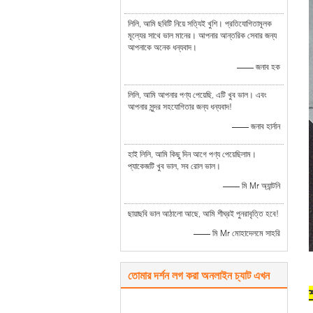
লিলি, আমি ছবিটি নিয়ে সত্যিই খুশি। প্রতিযোগিতামূলক
মূল্যের সাথে ভাল মানের। আপনার আন্তরিক সেবার জন্য
আপনাকে অনেক ধন্যবাদ।
—— জনাব হক
লিলি, আমি আপনার পণ্য পেয়েছি, এটি খুব ভাল। এবং
আপনার সুন্দর সহযোগিতার জন্য ধন্যবাদ!
—— জনাব হার্নান
হাই লিলি, আমি কিছু দিন আগে পণ্য পেয়েছিলাম।
প্যাকেজটি খুব ভাল, সব রোল ভাল।
—— মি Mr অ্যান্টনি
ছায়াছবি ভাল আঠালো আছে, আমি শীঘ্রই পুনরাবৃত্তি হবে!
—— মি Mr মোহাদেলমে সাহরি
তোমার দর্শন লগ করা অনলাইন চ্যাট এখন