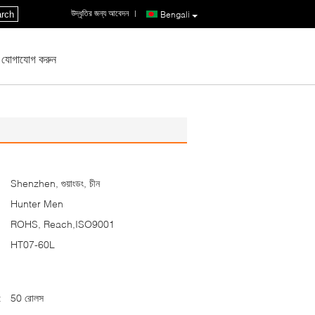
উদ্ধৃতির জন্য আবেদন
|
rch
Bengali
 যোগাযোগ করুন
Shenzhen, গুয়াংডং, চীন
Hunter Men
ROHS, Reach,ISO9001
HT07-60L
:
50 রোলস