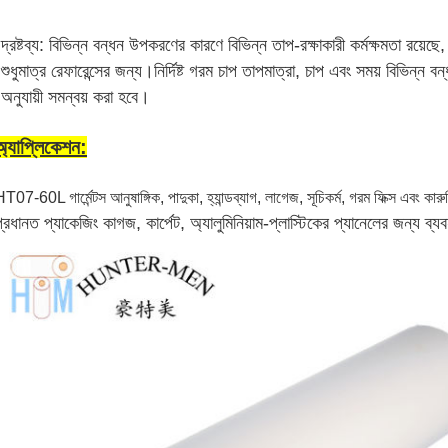
দ্রষ্টব্য: বিভিন্ন বন্ধন উপকরণের কারণে বিভিন্ন তাপ-রক্ষাকারী কর্মক্ষমতা রয়ে
শুধুমাত্র রেফারেন্সের জন্য।নির্দিষ্ট গরম চাপ তাপমাত্রা, চাপ এবং সময় বিভিন্ন ব
অনুযায়ী সমন্বয় করা হবে।
অ্যাপ্লিকেশন:
T07-60L গার্মেন্টস আনুষাঙ্গিক, পাদুকা, হ্যান্ডব্যাগ, লাগেজ, সূচিকর্ম, গরম ফিক্স এবং কার
্রধানত প্যাকেজিং কাগজ, কার্পেট, অ্যালুমিনিয়াম-প্লাস্টিকের প্যানেলের জন্য ব্যব