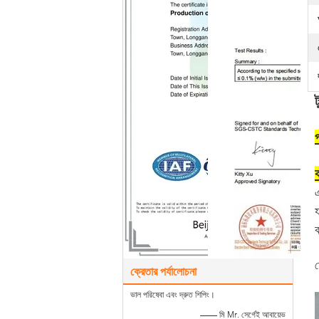
ব
য
ম
ক্রেতার পর্যালোচনা
ভাল পরিষেবা এবং দ্রুত শিপিং।
—— মি Mr. সের্গেই আবায়েভ