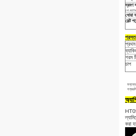
দ্রবণ স
(শর্ত: AS
ধোয়া য
মেল্ট পয়
প্রস্ত
প্রথম
ব্যাকি
গরম ট
চাপ
মন্তব্য
পণ্যগুল
অ্যাপ
HT05
ল্যাম
করা হ