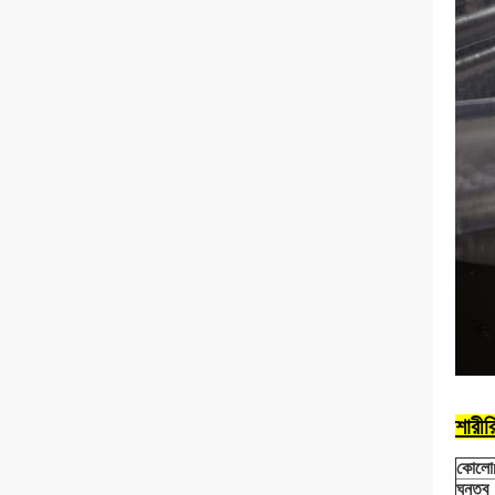
শারীর
কোলো
ঘনত্ব