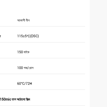
আকাশী নীল
া
115±5℃(DSC)
150 মাইক
100 গজ/রোল
60°C/72H
150mic তাপ আঠালো ফিল্ম