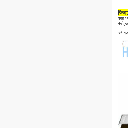
কিভাব
গরম গল
প্রক্র
দুই স্