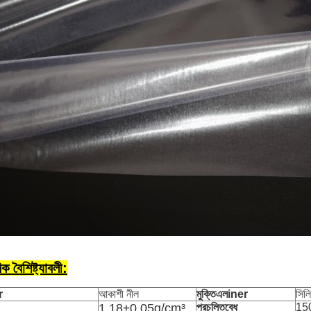
িক বৈশিষ্ট্যাবলী:
r
আকাশী নীল
মুক্তি
এল
iner
সিল
1.18±0.05g/cm³
প্রচলিত
বেধ
150