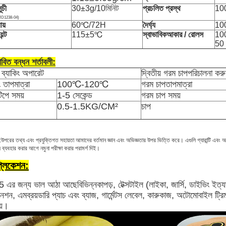
ূচী
30±3g/10মিনিট
প্রচলিত প্রস্থ
100
TMD1238-04)
ায়
60℃/72H
দৈর্ঘ্য
10
েন্ট
115±5℃
স্বাভাবিক
আকার / রোলস
100
50 
াবিত বন্ধন শর্তাবলী:
 ব্যাকিং অপারেট
দ্বিতীয় গরম চাপ
পরিচালনা কর
ং তাপমাত্রা
100℃-120℃
গরম চাপ
তাপমাত্রা
িপে সময়
1-5 সেকেন্ড
গরম চাপ সময়
0.5-1.5KG/CM²
চাপ
:উপরের তথ্য এবং প্রযুক্তিগত সহায়তা আমাদের বর্তমান জ্ঞান এবং অভিজ্ঞতার উপর ভিত্তি করে। এগুলি গ্যারান্টি এবং 
ি ব্যবহার করার আগে নমুনা পরীক্ষা করার পরামর্শ দিই।
্লিকেশন:
 এর জন্য ভাল আঠা আছে
বিভিন্ন
কাপড়, টেক্সটাইল (লাইকা, জার্সি, ডাইভিং ইত
িনেশন, এমব্রয়ডারি প্যাচ এবং ব্যাজ, গার্মেন্টস লেবেল, কারুকাজ, অটোমোবাইল ট্
য়।