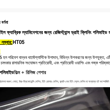
 বর্ণনা
টাইল ফ্যাব্রিক ল্যামিনেশনের জন্য রেজিস্ট্যান্স ড্রাই ক্লিনিং পলিমাইড 
HT05
 নম্বার:
:
হল পরিবেশ বান্ধব থার্মোপ্লাস্টিক উপাদান, বিভিন্ন উপকরণের জন্য উপযুক্ত, এ
ি চমৎকার রাসায়নিক সংযোজন প্রতিরোধী, এবং প্রতিরোধী ওয়াশিং এবং শুষ্ক পরিষ্ক
পলিমাইড
ফিল্ম + রিলিজ পেপার
িচালনা করুন: লোহা, উচ্চ-ফ্রিকোয়েন্সি মেশিন, হিট রোলার মেশিন, ফ্ল্যাট-বেড হিট প্রেস মেশিন বা অন্যান্য হট কম্পোজি