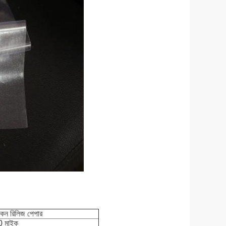
িকন রিলিজ পেপার
 মাইক