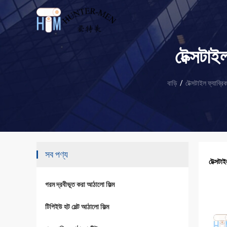
টেক্সটাই
বাড়ি
/
টেক্সটাইল ফ্যাব্রি
সব পণ্য
টেক্সটা
গরম দ্রবীভূত করা আঠালো ফিল্ম
টিপিইউ হট মেল্ট আঠালো ফিল্ম