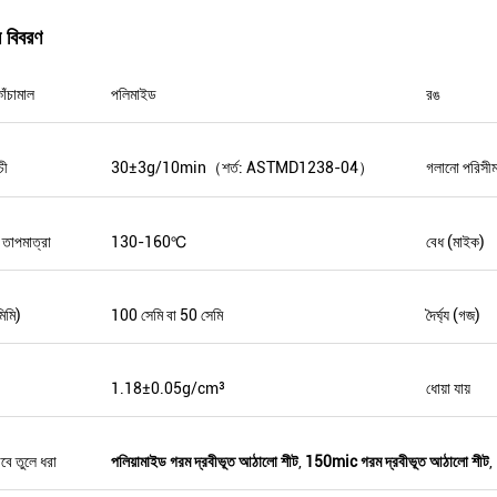
র বিবরণ
াঁচামাল
পলিমাইড
রঙ
জনাব হার্নান
মি Mr. সের্গেই আবায়েভ
পনার পণ্য পেয়েছি, এটি খুব ভাল। এবং আপনার
চী
30±3g/10min（শর্ত: ASTMD1238-04）
গলানো পরিসীম
ভাল পরিষেবা এবং দ্রুত শিপিং।
তার জন্য ধন্যবাদ!
তাপমাত্রা
130-160℃
বেধ (মাইক)
মিমি)
100 সেমি বা 50 সেমি
দৈর্ঘ্য (গজ)
1.18±0.05g/cm³
ধোয়া যায়
বে তুলে ধরা
পলিয়ামাইড গরম দ্রবীভূত আঠালো শীট
,
150mic গরম দ্রবীভূত আঠালো শীট
,