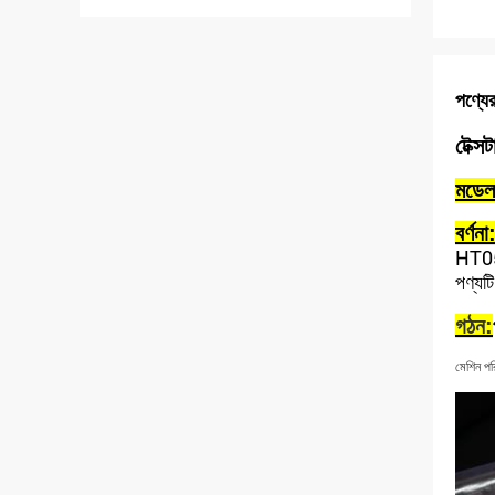
পণ্যের
টেক্স
মডেল
বর্ণনা
HT05 
পণ্যট
গঠন:
মেশিন পর