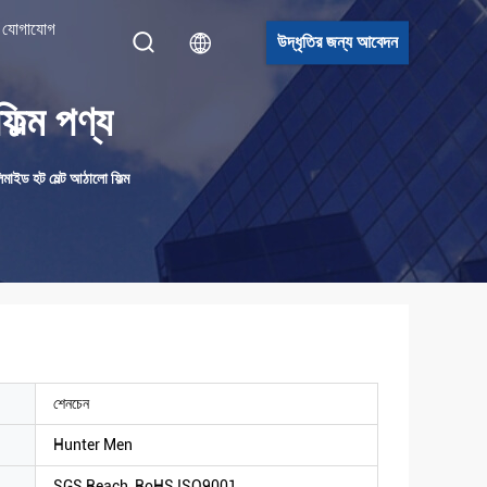
 যোগাযোগ
উদ্ধৃতির জন্য আবেদন
িল্ম পণ্য
লিমাইড হট মেল্ট আঠালো ফিল্ম
শেনচেন
Hunter Men
SGS,Reach, RoHS,ISO9001