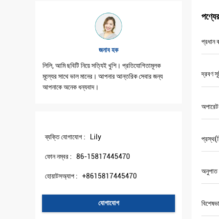
পণ্যে
প্রধান ক
জনাব হক
লিলি, আমি ছবিটি নিয়ে সত্যিই খুশি। প্রতিযোগিতামূলক
লিলি, আমি আ
দ্রবণ সূ
মূল্যের সাথে ভাল মানের। আপনার আন্তরিক সেবার জন্য
সুন্দর সহযোগি
আপনাকে অনেক ধন্যবাদ।
অপারেট 
ব্যক্তি যোগাযোগ :
Lily
প্রস্থ(
ফোন নম্বর :
86-15817445470
অনুপাত
হোয়াটসঅ্যাপ :
+8615817445470
যোগাযোগ
বিশেষভা