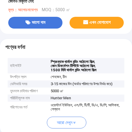
কোনও বিকৃতি নেই
মূল্য：আলোচনাযোগ্য
MOQ：5000 ㎡
ভালো দাম
এখন যোগাযোগ
পণ্যের বর্ণনা
,
স্প্রিংব্যাক থার্মাল বন্ডিং আঠালো ফিল্ম
হাইলাইট
,
কোন ডিফর্মেশন টিপিইউ আঠালো ফিল্ম
1500 মিমি থার্মাল বন্ডিং আঠালো ফিল্ম
উৎপত্তি স্থল
শেনজেন, চীন
ডেলিভারি সময়
3-15 কাজের দিন (অর্ডার পরিমাণের উপর নির্ভর করে)
ন্যূনতম চাহিদার পরিমাণ
5000 ㎡
পরিচিতিমুলক নাম
Hunter Men
ওয়েস্টার্ন ইউনিয়ন, এল/সি, টি/টি, ডি/এ, ডি/পি, আলিবাবা,
পরিশোধের শর্ত
পেপ্যাল
আরো দেখুন