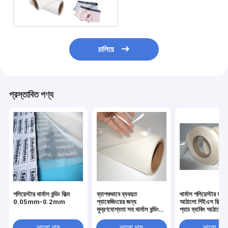
ব্রিফের জন্য কোনও বিকৃতি নেই
চালিয়ে
প্রস্তাবিত পণ্য
পলিয়েস্টার থার্মাল বন্ডিং ফিল্ম
ব্যাপকভাবে ব্যবহৃত
থার্মাল পলিয়েস্টার হট মে
0.05mm-0.2mm
প্যাকেজিংয়ের জন্য
আঠালো পিইএস ফিল্ম এম
মুদ্রণযোগ্যতা সহ থার্মাল বন্ডিং
প্যাচ ব্যাকিং আঠালো
ফিল্ম হ্যাঁ 3-4N/25 মিমি
আনুগত্য
ভালো দাম
ভালো দাম
ভালো দাম