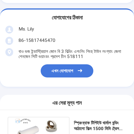
যোগাযোগের ঠিকানা
Ms. Lily
86-15817445470
বাও গুজ ইন্ডাস্ট্রিয়াল জোন বি 3 বিল্ডিং এগংলিং পিংহু টাউন লংগ্যাং জেলা
শেনজেন সিটি গুয়াংডং প্রদেশ চীন 518111
এখন যোগাযোগ
এর সেরা মূল্য পান
স্প্রিংব্যাক টিপিইউ থার্মাল বন্ডিং
আঠালো ফিল্ম 1500 মিমি ট্রেসলেস